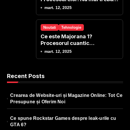
sa reinstalezi windows-ul!
mart. 12, 2025
Noutati
Tehnologie
Ce este Majorana 1?
Procesorul cuantic
revolutionar de la Microsoft
mart. 12, 2025
Recent Posts
Crearea de Website-uri și Magazine Online: Tot Ce
Presupune și Oferim Noi
Ce spune Rockstar Games despre leak-urile cu
GTA 6?