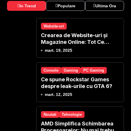
In Trend
Populare
Ultima Ora
Website-uri
Crearea de Website-uri și
Magazine Online: Tot Ce
Presupune și Oferim Noi
mart. 19, 2025
Console
Gaming
PC Gaming
Ce spune Rockstar Games
despre leak-urile cu GTA 6?
mart. 12, 2025
Noutati
Tehnologie
AMD Simplifica Schimbarea
Procesoarelor: Nu mai trebuie