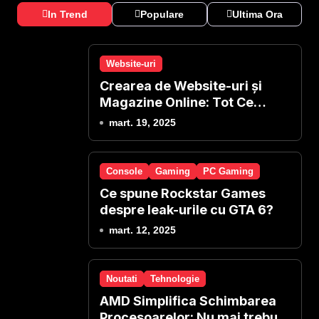
In Trend
Populare
Ultima Ora
Website-uri
Crearea de Website-uri și
Magazine Online: Tot Ce
Presupune și Oferim Noi
mart. 19, 2025
Console
Gaming
PC Gaming
Ce spune Rockstar Games
despre leak-urile cu GTA 6?
mart. 12, 2025
Noutati
Tehnologie
AMD Simplifica Schimbarea
Procesoarelor: Nu mai trebuie