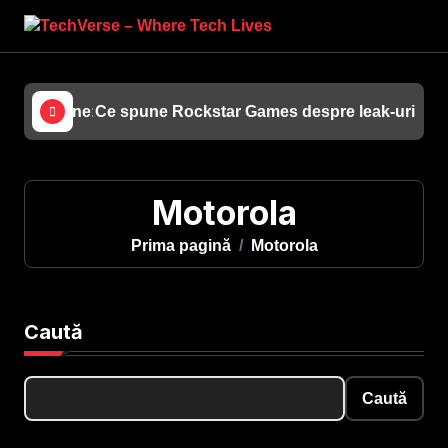
Sari
la
conținut
azine Online: Tot Ce Presupune și Oferim Noi
Ce spune Rockstar Games despre leak-urile c
AMD
Motorola
Prima pagină
Motorola
Caută
Caută