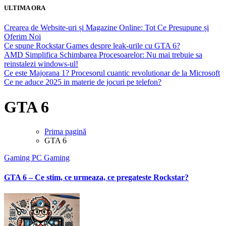
ULTIMA ORA
Crearea de Website-uri și Magazine Online: Tot Ce Presupune și
Oferim Noi
Ce spune Rockstar Games despre leak-urile cu GTA 6?
AMD Simplifica Schimbarea Procesoarelor: Nu mai trebuie sa
reinstalezi windows-ul!
Ce este Majorana 1? Procesorul cuantic revolutionar de la Microsoft
Ce ne aduce 2025 in materie de jocuri pe telefon?
GTA 6
Prima pagină
GTA 6
Gaming
PC Gaming
GTA 6 – Ce stim, ce urmeaza, ce pregateste Rockstar?