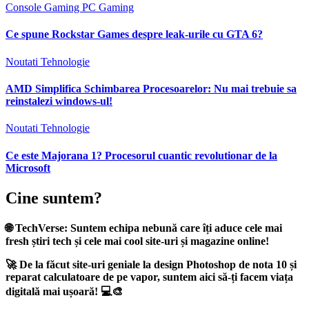
Console
Gaming
PC Gaming
Ce spune Rockstar Games despre leak-urile cu GTA 6?
Noutati
Tehnologie
AMD Simplifica Schimbarea Procesoarelor: Nu mai trebuie sa
reinstalezi windows-ul!
Noutati
Tehnologie
Ce este Majorana 1? Procesorul cuantic revolutionar de la
Microsoft
Cine suntem?
🌐
TechVerse
: Suntem echipa nebună care îți aduce cele mai
fresh știri tech și cele mai cool site-uri și magazine online!
🚀 De la făcut site-uri geniale la design Photoshop de nota 10 și
reparat calculatoare de pe vapor, suntem aici să-ți facem viața
digitală mai ușoară! 💻🎨