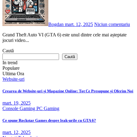
Bogdan
mart. 12, 2025
Niciun comentariu
Grand Theft Auto VI (GTA 6) este unul dintre cele mai așteptate
jocuri video...
Caută
Caută
In trend
Populare
Ultima Ora
Website-uri
Crearea de Website-uri și Magazine Online: Tot Ce Presupune și Oferim Noi
mart. 19, 2025
Console
Gaming
PC Gaming
Ce spune Rockstar Games despre leak-urile cu GTA 6?
mart. 12, 2025