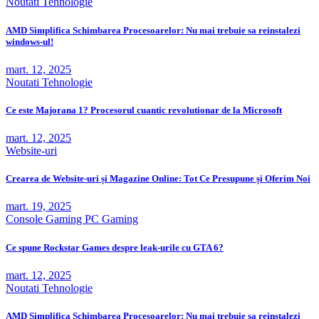
Noutati
Tehnologie
AMD Simplifica Schimbarea Procesoarelor: Nu mai trebuie sa reinstalezi
windows-ul!
mart. 12, 2025
Noutati
Tehnologie
Ce este Majorana 1? Procesorul cuantic revolutionar de la Microsoft
mart. 12, 2025
Website-uri
Crearea de Website-uri și Magazine Online: Tot Ce Presupune și Oferim Noi
mart. 19, 2025
Console
Gaming
PC Gaming
Ce spune Rockstar Games despre leak-urile cu GTA 6?
mart. 12, 2025
Noutati
Tehnologie
AMD Simplifica Schimbarea Procesoarelor: Nu mai trebuie sa reinstalezi