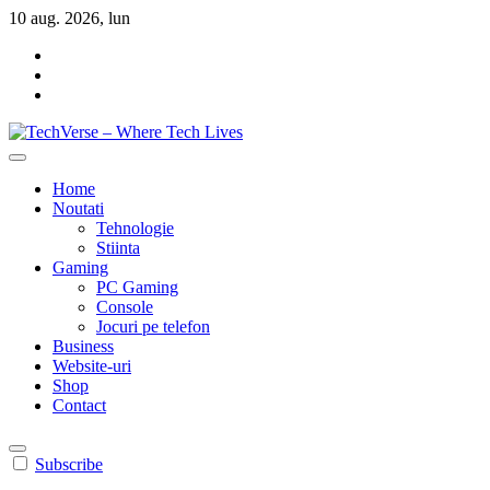
Sari
10 aug. 2026, lun
la
conținut
TechVerse - Where Tech Lives
Innovate. Create. Evolve.
Home
Noutati
Tehnologie
Stiinta
Gaming
PC Gaming
Console
Jocuri pe telefon
Business
Website-uri
Shop
Contact
Subscribe