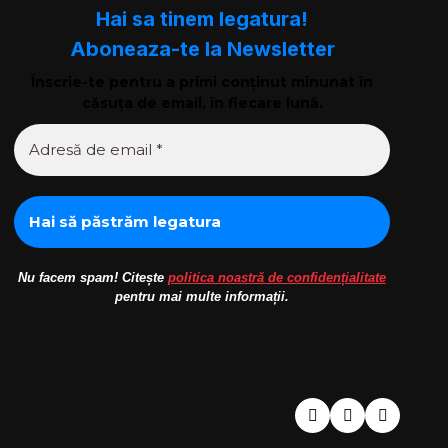
Hai sa tinem legatura!
Aboneaza-te la Newsletter
Înscrie-te pentru a primi conținut minunat în
căsuța de email, în fiecare lună.
Nu facem spam! Citește
politica noastră de confidențialitate
pentru mai multe informații.