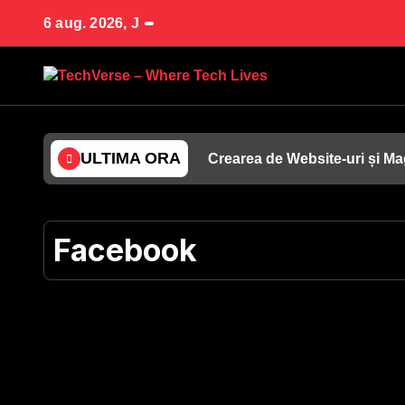
Sari
6 aug. 2026, J
la
conținut
ULTIMA ORA
Crearea de Website-uri și Ma
Facebook