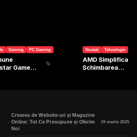
le
Gaming
PC Gaming
Noutati
Tehnologie
pune
AMD Simplifica
star Games
Schimbarea
e leak-urile
Procesoarelor:
TA 6?
Nu mai trebuie sa
reinstalezi
windows-ul!
Crearea de Website-uri și Magazine
Online: Tot Ce Presupune și Oferim
19 martie 2025
Noi