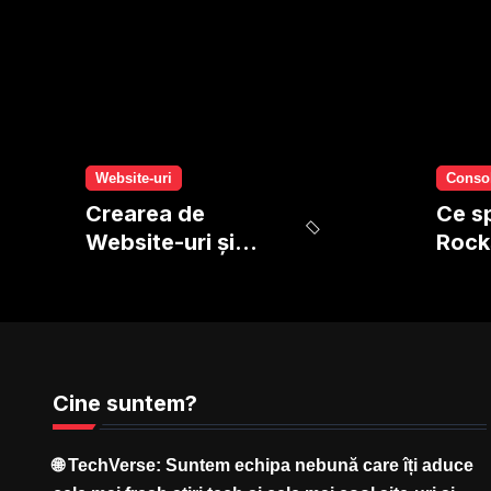
Website-uri
Conso
Crearea de
Ce s
Website-uri și
Rock
Magazine Online:
despr
Tot Ce Presupune
cu G
și Oferim Noi
Cine suntem?
🌐
TechVerse
: Suntem echipa nebună care îți aduce