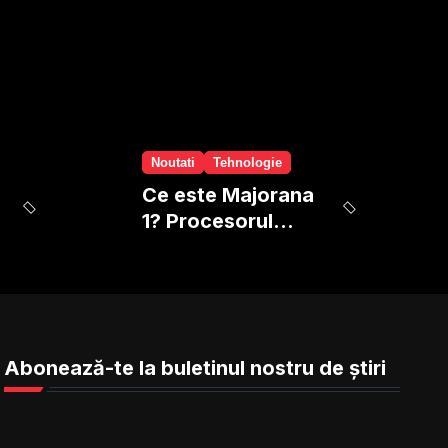
Noutati
Tehnologie
Ce este Majorana
1? Procesorul
cuantic
revolutionar de la
Microsoft
Abonează-te la buletinul nostru de știri