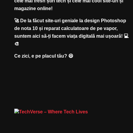
cele mai fresh știri tech și cele mai cool site-uri și
magazine online!
🚀 De la făcut site-uri geniale la design Photoshop
de nota 10 și reparat calculatoare de pe vapor,
suntem aici să-ți facem viața digitală mai ușoară! 💻
🎨
Ce zici, e pe placul tău? 😄