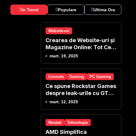
In Trend
Populare
Ultima Ora
Website-uri
Crearea de Website-uri și
Magazine Online: Tot Ce
Presupune și Oferim Noi
mart. 19, 2025
Console
Gaming
PC Gaming
Ce spune Rockstar Games
despre leak-urile cu GTA
6?
mart. 12, 2025
Noutati
Tehnologie
AMD Simplifica