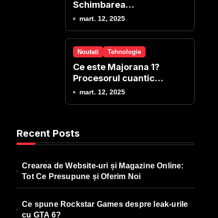
Schimbarea
Procesoarelor: Nu mai
mart. 12, 2025
trebuie sa reinstalezi
windows-ul!
Noutati
Tehnologie
Ce este Majorana 1?
Procesorul cuantic
revolutionar de la
mart. 12, 2025
Microsoft
Recent Posts
Crearea de Website-uri și Magazine Online:
Tot Ce Presupune și Oferim Noi
Ce spune Rockstar Games despre leak-urile
cu GTA 6?