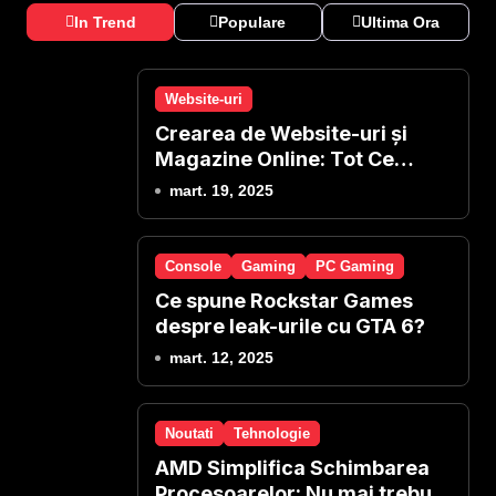
In Trend
Populare
Ultima Ora
Website-uri
Crearea de Website-uri și
Magazine Online: Tot Ce
Presupune și Oferim Noi
mart. 19, 2025
Console
Gaming
PC Gaming
Ce spune Rockstar Games
despre leak-urile cu GTA 6?
mart. 12, 2025
Noutati
Tehnologie
AMD Simplifica Schimbarea
Procesoarelor: Nu mai trebuie