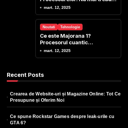
sa reinstalezi windows-ul!
mart. 12, 2025
Noutati
Tehnologie
Ce este Majorana 1?
Procesorul cuantic
revolutionar de la Microsoft
mart. 12, 2025
Recent Posts
Crearea de Website-uri și Magazine Online: Tot Ce
Presupune și Oferim Noi
Ce spune Rockstar Games despre leak-urile cu
GTA 6?