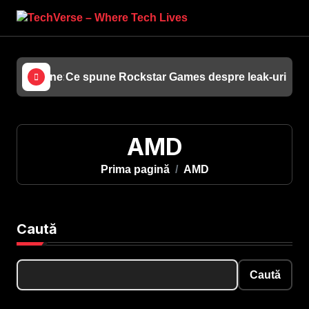
Sari
la
conținut
azine Online: Tot Ce Presupune și Oferim Noi
Ce spune Rockstar Games despre leak-urile c
AMD
AMD
Prima pagină
AMD
Caută
Caută